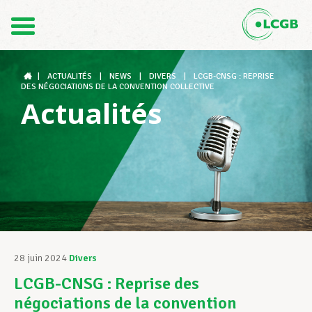
Contact
FR
DE
|
ACTUALITÉS
|
NEWS
|
DIVERS
|
LCGB-CNSG : REPRISE
DES NÉGOCIATIONS DE LA CONVENTION COLLECTIVE
Actualités
Le LCGB
Structures syndicales
Assistance au Travail
28 juin 2024
Divers
LCGB-CNSG : Reprise des
Vos droits
négociations de la convention