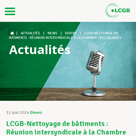
Contact
FR
DE
|
ACTUALITÉS
|
NEWS
|
DIVERS
|
LCGB-NETTOYAGE DE
BÂTIMENTS : RÉUNION INTERSYNDICALE À LA CHAMBRE DES SALARIÉS
Actualités
Le LCGB
Structures syndicales
Assistance au Travail
12 juin 2024
Divers
LCGB-Nettoyage de bâtiments :
Vos droits
Réunion intersyndicale à la Chambre