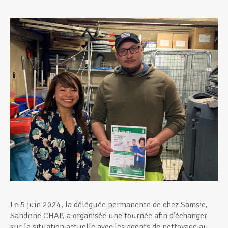
Assistance en vie privée
Développement professionnel
Devenir Membre
Actualités
Le 5 juin 2024, la déléguée permanente de chez Samsic,
Sandrine CHAP, a organisée une tournée afin d’échanger
sur la situation actuelle avec les agents de nettoyage au