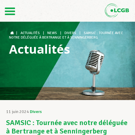
Contact
FR
DE
|
ACTUALITÉS
|
NEWS
|
DIVERS
|
SAMSIC : TOURNÉE AVEC
NOTRE DÉLÉGUÉE À BERTRANGE ET À SENNINGERBERG
Actualités
Le LCGB
Structures syndicales
Assistance au Travail
11 juin 2024
Divers
SAMSIC : Tournée avec notre déléguée
Vos droits
à Bertrange et à Senningerberg