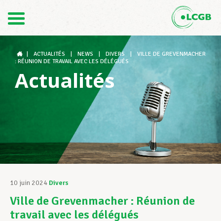
Contact
FR
DE
|
ACTUALITÉS
|
NEWS
|
DIVERS
|
VILLE DE GREVENMACHER
: RÉUNION DE TRAVAIL AVEC LES DÉLÉGUÉS
Actualités
Le LCGB
Structures syndicales
Assistance au Travail
10 juin 2024
Divers
Ville de Grevenmacher : Réunion de
Vos droits
travail avec les délégués