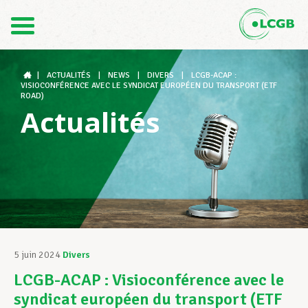
Contact
FR
DE
|
ACTUALITÉS
|
NEWS
|
DIVERS
|
LCGB-ACAP :
VISIOCONFÉRENCE AVEC LE SYNDICAT EUROPÉEN DU TRANSPORT (ETF
ROAD)
Actualités
Le LCGB
Structures syndicales
Assistance au Travail
5 juin 2024
Divers
LCGB-ACAP : Visioconférence avec le
Vos droits
syndicat européen du transport (ETF