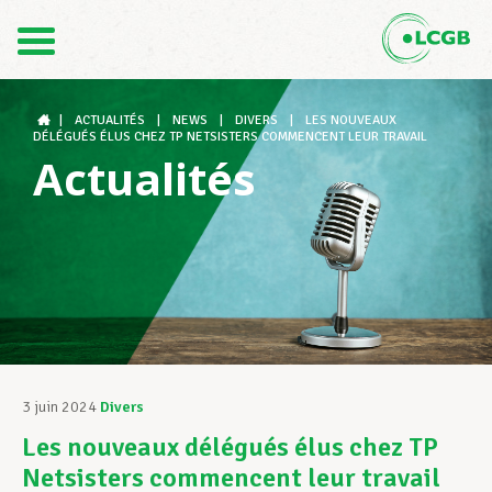
Contact
FR
DE
|
ACTUALITÉS
|
NEWS
|
DIVERS
|
LES NOUVEAUX
DÉLÉGUÉS ÉLUS CHEZ TP NETSISTERS COMMENCENT LEUR TRAVAIL
Actualités
Le LCGB
Structures syndicales
Assistance au Travail
3 juin 2024
Divers
Les nouveaux délégués élus chez TP
Vos droits
Netsisters commencent leur travail