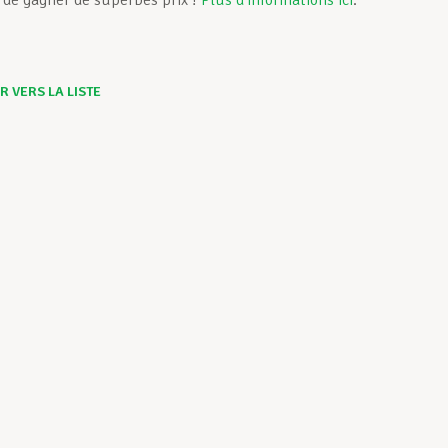
 de gagner de superbes prix !
Plus d’informations ici
.
 VERS LA LISTE