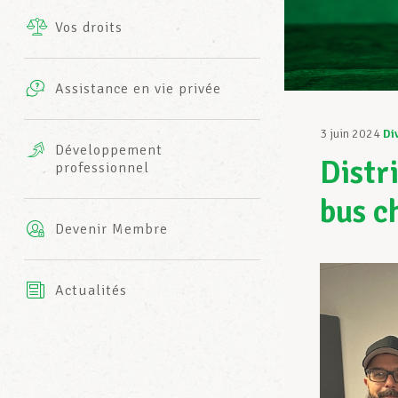
Vos droits
Prestations complémentaires
Charte
Photos
Assistance en vie privée
Harmonie Mutuelle
Bureaux INFO-CENTER
3 juin 2024
Di
Vidéos
Développement
Distr
professionnel
Assurance AXA
L’équipe LCGB
bus c
Devenir Membre
Actualités