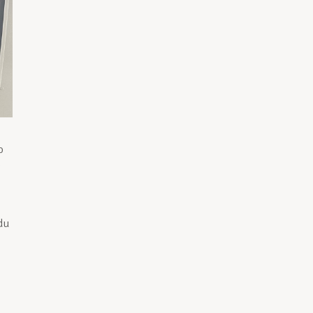
o
é
 du