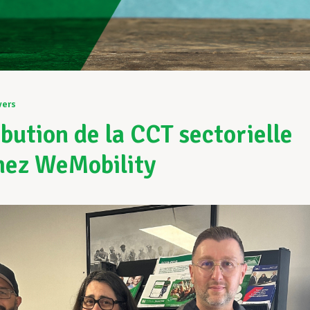
vers
ibution de la CCT sectorielle
hez WeMobility