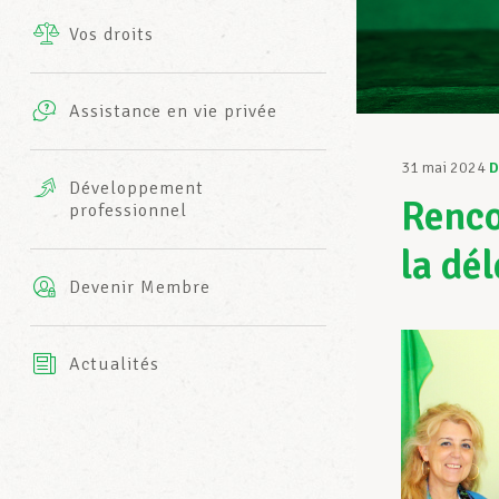
Vos droits
Prestations complémentaires
Charte
Photos
Assistance en vie privée
Harmonie Mutuelle
Bureaux INFO-CENTER
31 mai 2024
D
Vidéos
Développement
Renco
professionnel
Assurance AXA
L’équipe LCGB
la dé
Devenir Membre
Actualités