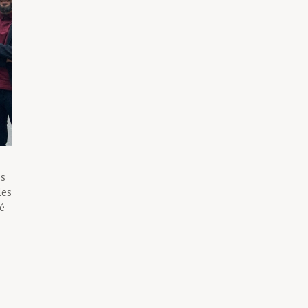
és
les
é