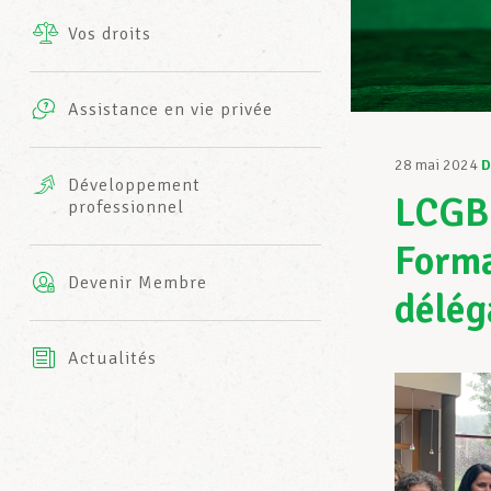
Vos droits
Prestations complémentaires
Charte
Photos
Assistance en vie privée
Harmonie Mutuelle
Bureaux INFO-CENTER
28 mai 2024
D
Vidéos
Développement
LCGB-
professionnel
Assurance AXA
L’équipe LCGB
Forma
Devenir Membre
délég
Actualités