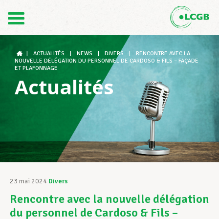
Contact
FR
DE
|
ACTUALITÉS
|
NEWS
|
DIVERS
|
RENCONTRE AVEC LA
NOUVELLE DÉLÉGATION DU PERSONNEL DE CARDOSO & FILS – FAÇADE
ET PLAFONNAGE
Actualités
Le LCGB
Structures syndicales
Assistance au Travail
23 mai 2024
Divers
Rencontre avec la nouvelle délégation
Vos droits
du personnel de Cardoso & Fils –