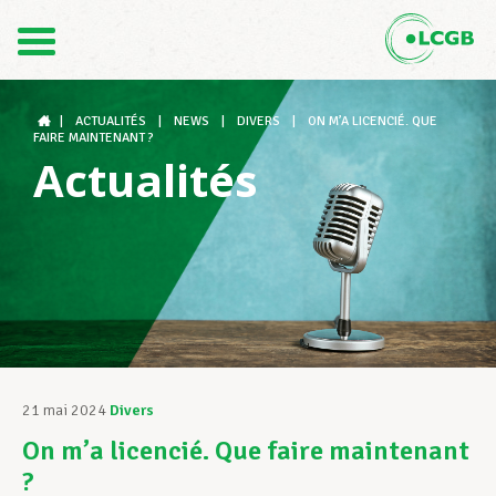
Contact
FR
DE
|
ACTUALITÉS
|
NEWS
|
DIVERS
|
ON M’A LICENCIÉ. QUE
FAIRE MAINTENANT ?
Actualités
Le LCGB
Structures syndicales
Assistance au Travail
21 mai 2024
Divers
On m’a licencié. Que faire maintenant
Vos droits
?