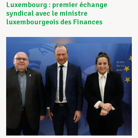
Luxembourg : premier échange
syndical avec le ministre
Assistance en vie privée
luxembourgeois des Finances
Développement professionnel
Devenir Membre
Actualités