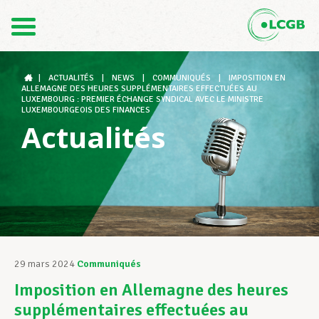
Contact
FR
DE
|
ACTUALITÉS
|
NEWS
|
COMMUNIQUÉS
|
IMPOSITION EN
ALLEMAGNE DES HEURES SUPPLÉMENTAIRES EFFECTUÉES AU
LUXEMBOURG : PREMIER ÉCHANGE SYNDICAL AVEC LE MINISTRE
LUXEMBOURGEOIS DES FINANCES
Actualités
Le LCGB
Structures syndicales
Assistance au Travail
29 mars 2024
Communiqués
Imposition en Allemagne des heures
Vos droits
supplémentaires effectuées au