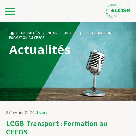
Contact
FR
DE
|
ACTUALITÉS
|
NEWS
|
DIVERS
|
LCGB-TRANSPORT :
FORMATION AU CEFOS
Actualités
Le LCGB
Structures syndicales
Assistance au Travail
27 février 2024
Divers
LCGB-Transport : Formation au
Vos droits
CEFOS