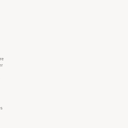
re
er
n
es