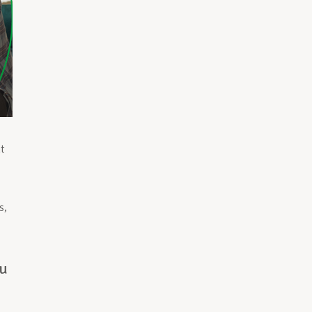
nt
s,
ou