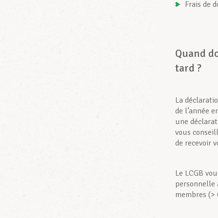
Frais de d
Quand do
tard ?
La déclarati
de l’année e
une déclarat
vous conseill
de recevoir 
Le LCGB vous
personnelle 
membres (> 6 