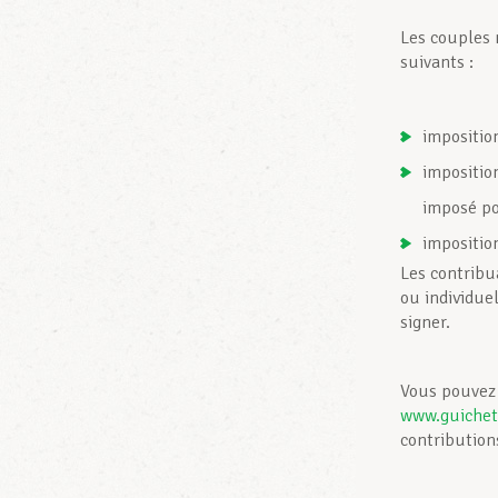
Les couples 
suivants :
imposition
impositio
imposé po
imposition
Les contribu
ou individue
signer.
Vous pouvez 
www.guichet
contribution