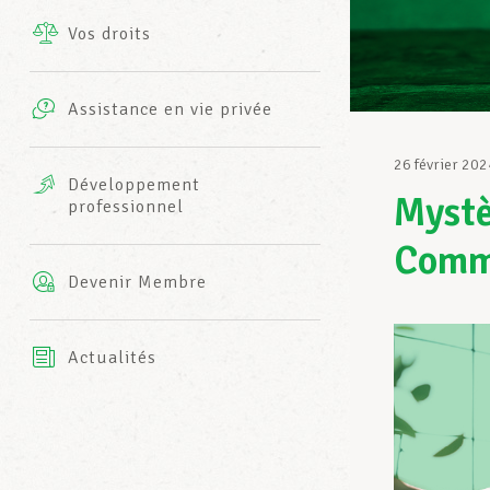
Vos droits
Prestations complémentaires
Charte
Photos
Assistance en vie privée
Harmonie Mutuelle
Bureaux INFO-CENTER
26 février 202
Vidéos
Développement
Mystè
professionnel
Assurance AXA
L’équipe LCGB
Comme
Devenir Membre
Actualités