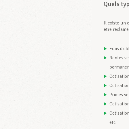
Quels typ
Il existe un
être réclamé
Frais d’ob
Rentes ve
permanen
Cotisatio
Cotisatio
Primes ve
Cotisatio
Cotisatio
etc.