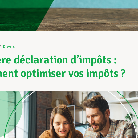
4
Divers
re déclaration d’impôts :
nt optimiser vos impôts ?