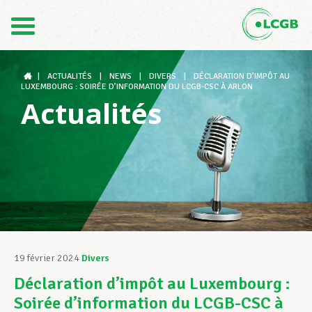
Contact
FR
DE
|
ACTUALITÉS
|
NEWS
|
DIVERS
|
DÉCLARATION D’IMPÔT AU
LUXEMBOURG : SOIRÉE D’INFORMATION DU LCGB-CSC À ARLON
Actualités
Le LCGB
Structures syndicales
Assistance au Travail
19 février 2024
Divers
Déclaration d’impôt au Luxembourg :
Vos droits
Soirée d’information du LCGB-CSC à