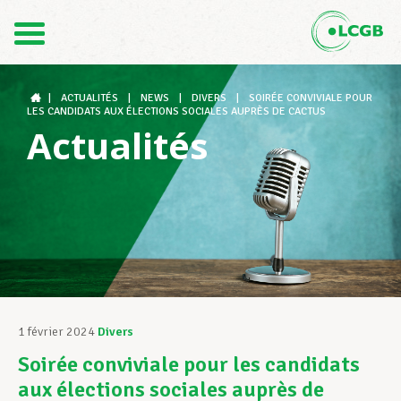
Contact
FR
DE
|
ACTUALITÉS
|
NEWS
|
DIVERS
|
SOIRÉE CONVIVIALE POUR
LES CANDIDATS AUX ÉLECTIONS SOCIALES AUPRÈS DE CACTUS
Actualités
Le LCGB
Structures syndicales
Assistance au Travail
1 février 2024
Divers
Soirée conviviale pour les candidats
Vos droits
aux élections sociales auprès de