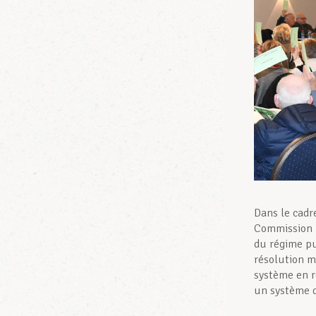
Dans le cadr
Commission L
du régime pu
résolution m
système en r
un système d