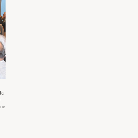
la
n
une