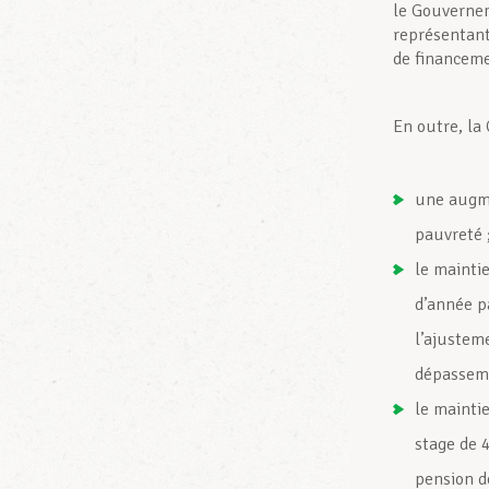
le Gouvernem
représentant
de financeme
En outre, la
une augme
pauvreté 
le maintie
d’année p
l’ajustem
dépasseme
le maintie
stage de 
pension d