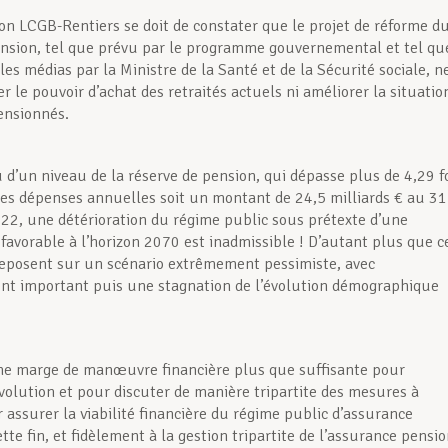
n LCGB-Rentiers se doit de constater que le projet de réforme d
nsion, tel que prévu par le programme gouvernemental et tel qu
les médias par la Ministre de la Santé et de la Sécurité sociale, n
er le pouvoir d’achat des retraités actuels ni améliorer la situatio
ensionnés.
d’un niveau de la réserve de pension, qui dépasse plus de 4,29 f
es dépenses annuelles soit un montant de 24,5 milliards € au 31
2, une détérioration du régime public sous prétexte d’une
éfavorable à l’horizon 2070 est inadmissible ! D’autant plus que c
reposent sur un scénario extrêmement pessimiste, avec
nt important puis une stagnation de l’évolution démographique
une marge de manœuvre financière plus que suffisante pour
évolution et pour discuter de manière tripartite des mesures à
 assurer la viabilité financière du régime public d’assurance
tte fin, et fidèlement à la gestion tripartite de l’assurance pensi