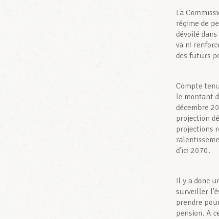
La Commissio
régime de pe
dévoilé dans 
va ni renforc
des futurs p
Compte tenu 
le montant d
décembre 202
projection d
projections 
ralentisseme
d’ici 2070.
Il y a donc 
surveiller l’
prendre pour
pension. A ce