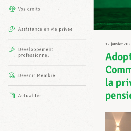
Vos droits
Prestations complémentaires
Charte
Photos
Assistance en vie privée
Harmonie Mutuelle
Bureaux INFO-CENTER
17 janvier 20
Vidéos
Développement
Adopt
professionnel
Assurance AXA
L’équipe LCGB
Commi
Devenir Membre
la pr
pensi
Actualités