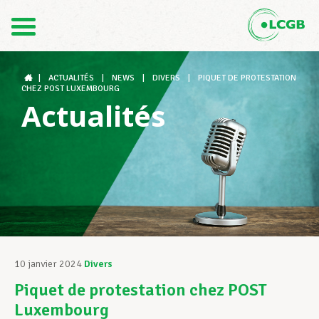
Contact
FR
DE
|
ACTUALITÉS
|
NEWS
|
DIVERS
|
PIQUET DE PROTESTATION
CHEZ POST LUXEMBOURG
Actualités
Le LCGB
Structures syndicales
Assistance au Travail
10 janvier 2024
Divers
Piquet de protestation chez POST
Vos droits
Luxembourg