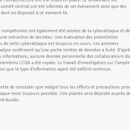
e l’infrastructure ont été mises en place. Le lendemain, les
omité central ont été informés de cet évènement ainsi que des
 dont on disposait à ce moment-là.
s compétentes ont également été avisées de la cyberattaque et de
d’une extraction de données. Une évaluation des potentielles
s de cette cyberattaque est toujours en cours. Les premiers
nalyse confirment qu’une partie limitée de données a fuité. D’apr
s informations, aucune donnée personnelle des collaborateurs d
membres LCGB a été copiée. Le travail d’investigation sur l’ampl
insi que le type d’information ayant été exfiltré continue.
ette de constater que malgré tous les efforts et précautions pris
aque reste toujours possible. Une plainte sera déposée auprès d
and-ducale.