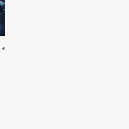
edi
é