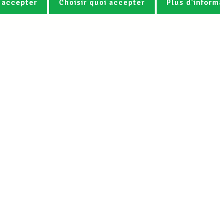
 accepter
Choisir quoi accepter
Plus d'inform
Photos
Vidéos
ez la newsletter Spotlight du LCG
Le LCGB
Nos services
Charte
Droit du travail &
Mission
Assistance juridi
Statuts LCGB & LUXMILL Mutuelle
Protections prof
L’équipe LCGB
Coaching individ