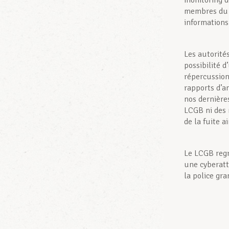
monitoring d
membres du c
informations
Les autorité
possibilité 
répercussion
rapports d’a
nos dernière
LCGB ni des 
de la fuite a
Le LCGB regr
une cyberatt
la police gr