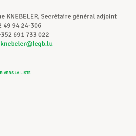
t :
he KNEBELER, Secrétaire général adjoint
52 49 94 24-306
 +352 691 733 022
cknebeler@lcgb.lu
 VERS LA LISTE