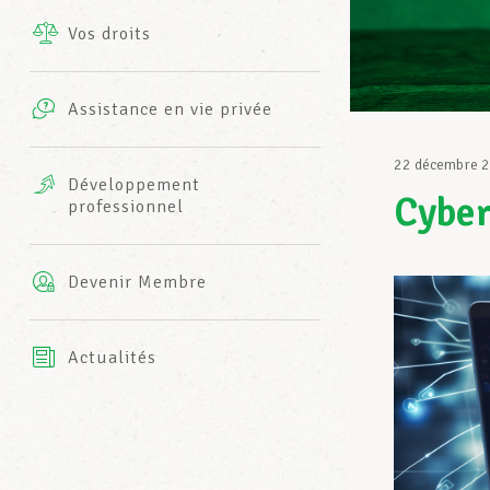
Vos droits
Prestations complémentaires
Charte
Photos
Assistance en vie privée
Harmonie Mutuelle
Bureaux INFO-CENTER
22 décembre 
Vidéos
Développement
Cyber
professionnel
Assurance AXA
L’équipe LCGB
Devenir Membre
Actualités