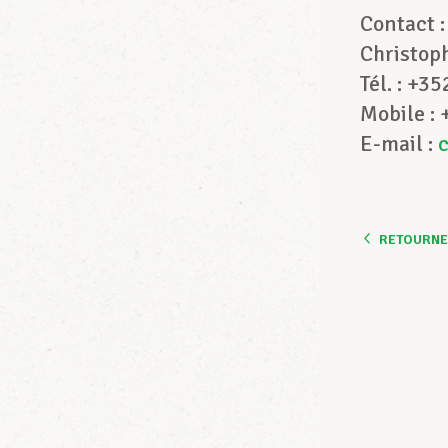
Contac
Christop
Tél. : +3
Mobile :
E-mail :
RETOURNER