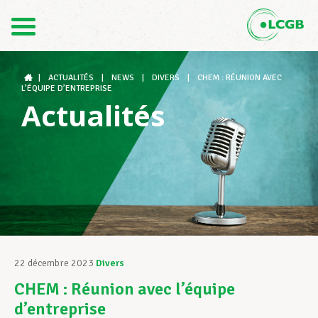
Contact
FR
DE
|
ACTUALITÉS
|
NEWS
|
DIVERS
|
CHEM : RÉUNION AVEC
L’ÉQUIPE D’ENTREPRISE
Actualités
Le LCGB
Structures syndicales
Assistance au Travail
22 décembre 2023
Divers
CHEM : Réunion avec l’équipe
Vos droits
d’entreprise