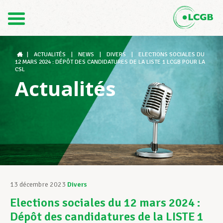
Contact
FR
DE
|
ACTUALITÉS
|
NEWS
|
DIVERS
|
ELECTIONS SOCIALES DU
12 MARS 2024 : DÉPÔT DES CANDIDATURES DE LA LISTE 1 LCGB POUR LA
CSL
Actualités
Le LCGB
Structures syndicales
Assistance au Travail
13 décembre 2023
Divers
Elections sociales du 12 mars 2024 :
Vos droits
Dépôt des candidatures de la LISTE 1