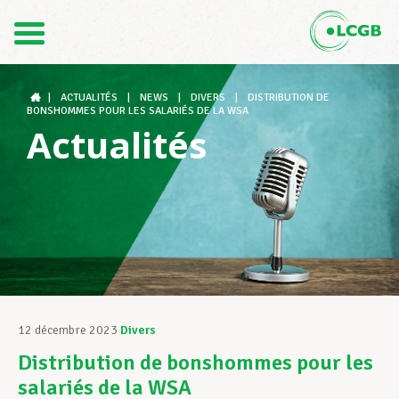
Contact
FR
DE
|
ACTUALITÉS
|
NEWS
|
DIVERS
|
DISTRIBUTION DE
BONSHOMMES POUR LES SALARIÉS DE LA WSA
Actualités
Le LCGB
Structures syndicales
Assistance au Travail
12 décembre 2023
Divers
Distribution de bonshommes pour les
Vos droits
salariés de la WSA