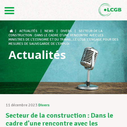
Contact
FR
DE
|
ACTUALITÉS
|
NEWS
|
DIVERS
|
SECTEUR DE LA
CONSTRUCTION : DANS LE CADRE D’UNE RENCONTRE AVEC LES
MINISTRES DE L’ECONOMIE ET DU TRAVAIL, LE LCGB S’ENGAGE POUR DES
MESURES DE SAUVEGARDE DE L’EMPLOI
Actualités
Le LCGB
Structures syndicales
Assistance au Travail
11 décembre 2023
Divers
Secteur de la construction : Dans le
Vos droits
cadre d’une rencontre avec les