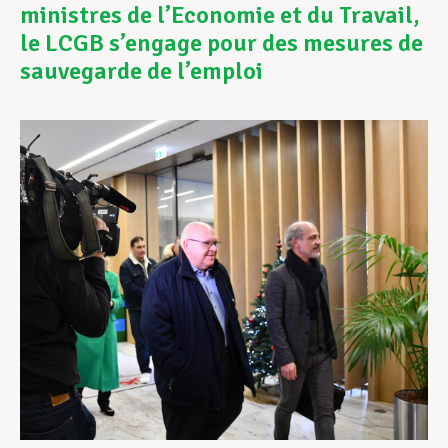
ministres de l’Economie et du Travail,
le LCGB s’engage pour des mesures de
Assistance en vie privée
sauvegarde de l’emploi
Développement professionnel
Devenir Membre
Actualités