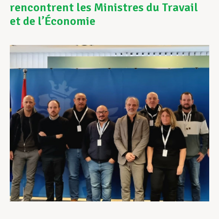
rencontrent les Ministres du Travail
et de l’Économie
Assistance en vie privée
Développement professionnel
Devenir Membre
Actualités