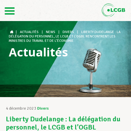
Contact
FR
DE
|
ACTUALITÉS
|
NEWS
|
DIVERS
|
LIBERTY DUDELANGE : LA
DÉLÉGATION DU PERSONNEL, LE LCGB ET L’OGBL RENCONTRENT LES
MINISTRES DU TRAVAIL ET DE L’ÉCONOMIE
Actualités
Le LCGB
Structures syndicales
Assistance au Travail
4 décembre 2023
Divers
Liberty Dudelange : La délégation du
Vos droits
personnel, le LCGB et l’OGBL