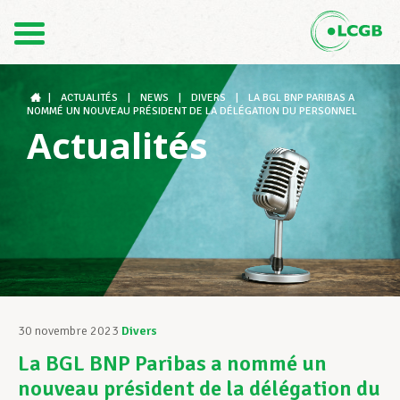
Contact
FR
DE
|
ACTUALITÉS
|
NEWS
|
DIVERS
|
LA BGL BNP PARIBAS A
NOMMÉ UN NOUVEAU PRÉSIDENT DE LA DÉLÉGATION DU PERSONNEL
Actualités
Le LCGB
Structures syndicales
Assistance au Travail
30 novembre 2023
Divers
La BGL BNP Paribas a nommé un
Vos droits
nouveau président de la délégation du