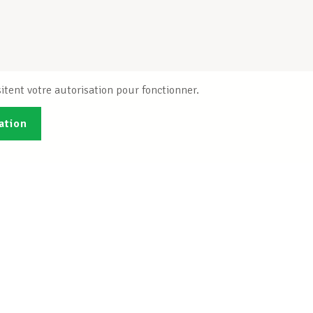
itent votre autorisation pour fonctionner.
ation
Publications
B
Je veux m'inscrire