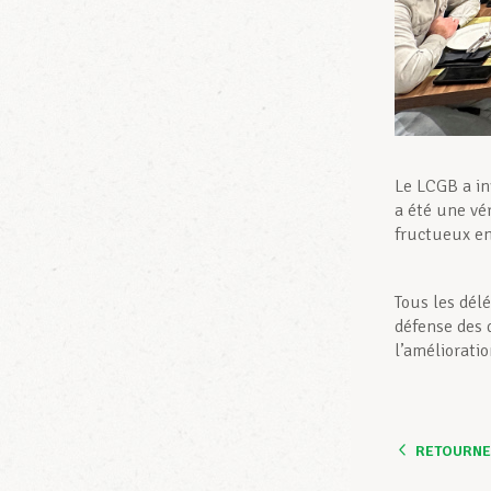
Le LCGB a in
a été une vé
fructueux ent
Tous les dél
défense des 
l’amélioratio
RETOURNER