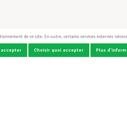
tionnement de ce site. En outre, certains services externes nécess
 accepter
Choisir quoi accepter
Plus d'inform
Photos
Vidéos
ez la newsletter Spotlight du LCG