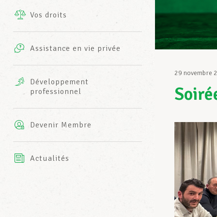
Vos droits
Prestations complémentaires
Charte
Photos
Assistance en vie privée
Harmonie Mutuelle
Bureaux INFO-CENTER
29 novembre 
Vidéos
Développement
Soiré
professionnel
Assurance AXA
L’équipe LCGB
Devenir Membre
Actualités