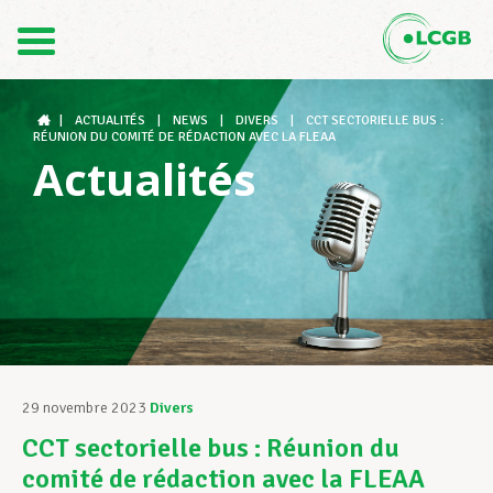
Contact
FR
DE
|
ACTUALITÉS
|
NEWS
|
DIVERS
|
CCT SECTORIELLE BUS :
RÉUNION DU COMITÉ DE RÉDACTION AVEC LA FLEAA
Actualités
Le LCGB
Structures syndicales
Assistance au Travail
29 novembre 2023
Divers
CCT sectorielle bus : Réunion du
Vos droits
comité de rédaction avec la FLEAA