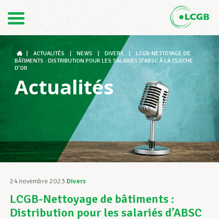
Contact
FR
DE
|
ACTUALITÉS
|
NEWS
|
DIVERS
|
LCGB-NETTOYAGE DE
BÂTIMENTS : DISTRIBUTION POUR LES SALARIÉS D’ABSC À LA CLOCHE
D’OR
Actualités
Le LCGB
Structures syndicales
Assistance au Travail
24 novembre 2023
Divers
LCGB-Nettoyage de bâtiments :
Vos droits
Distribution pour les salariés d’ABSC