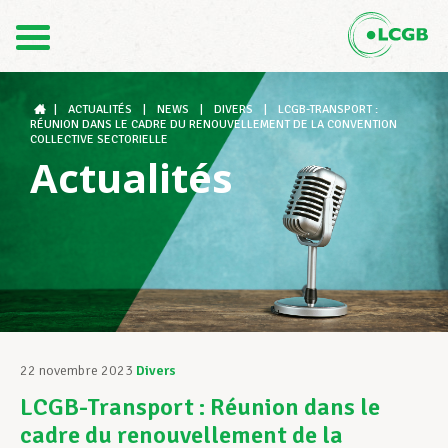
Contact
FR
DE
|
ACTUALITÉS
|
NEWS
|
DIVERS
|
LCGB-TRANSPORT :
RÉUNION DANS LE CADRE DU RENOUVELLEMENT DE LA CONVENTION
COLLECTIVE SECTORIELLE
Actualités
Le LCGB
Structures syndicales
Assistance au Travail
22 novembre 2023
Divers
LCGB-Transport : Réunion dans le
Vos droits
cadre du renouvellement de la