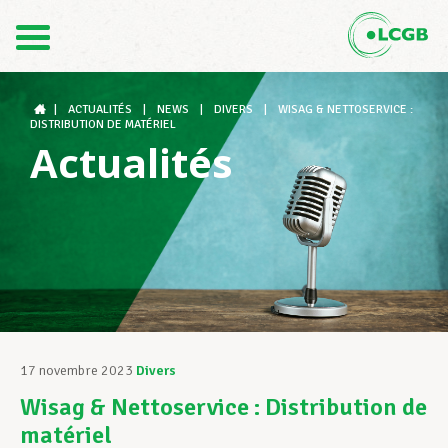
Contact
FR
DE
|
ACTUALITÉS
|
NEWS
|
DIVERS
|
WISAG & NETTOSERVICE :
DISTRIBUTION DE MATÉRIEL
Actualités
Le LCGB
Structures syndicales
Assistance au Travail
17 novembre 2023
Divers
Wisag & Nettoservice : Distribution de
Vos droits
matériel