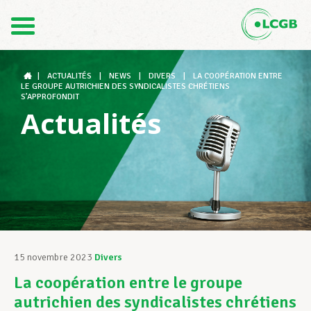
Contact
FR
DE
|
ACTUALITÉS
|
NEWS
|
DIVERS
|
LA COOPÉRATION ENTRE
LE GROUPE AUTRICHIEN DES SYNDICALISTES CHRÉTIENS
S’APPROFONDIT
Actualités
Le LCGB
Structures syndicales
Assistance au Travail
15 novembre 2023
Divers
La coopération entre le groupe
Vos droits
autrichien des syndicalistes chrétiens