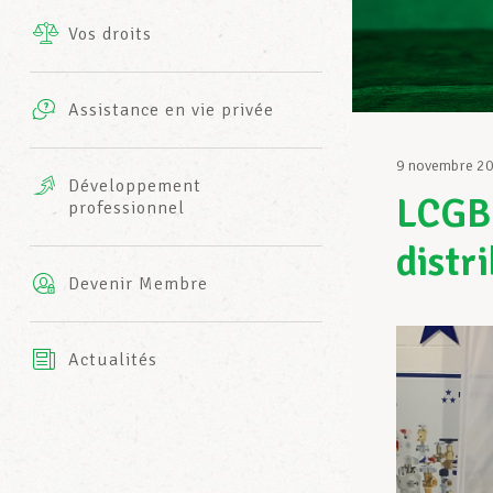
Vos droits
Prestations complémentaires
Charte
Photos
Assistance en vie privée
Harmonie Mutuelle
Bureaux INFO-CENTER
9 novembre 2
Vidéos
Développement
LCGB-
professionnel
Assurance AXA
L’équipe LCGB
distr
Devenir Membre
Actualités