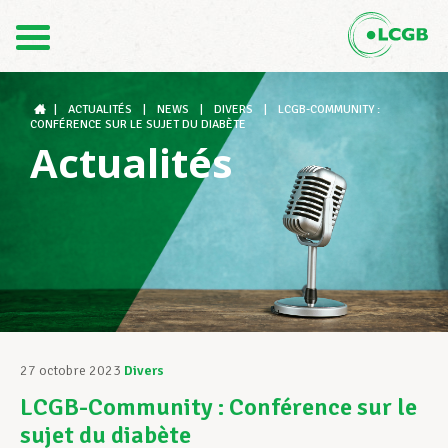
Contact
FR
DE
|
ACTUALITÉS
|
NEWS
|
DIVERS
|
LCGB-COMMUNITY :
CONFÉRENCE SUR LE SUJET DU DIABÈTE
Actualités
Le LCGB
Structures syndicales
Assistance au Travail
27 octobre 2023
Divers
LCGB-Community : Conférence sur le
Vos droits
sujet du diabète