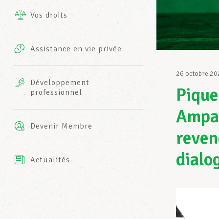
Vos droits
Prestations complémentaires
Charte
Photos
Assistance en vie privée
Harmonie Mutuelle
Bureaux INFO-CENTER
26 octobre 20
Vidéos
Développement
Pique
professionnel
Assurance AXA
L’équipe LCGB
Ampac
Devenir Membre
reven
dialog
Actualités