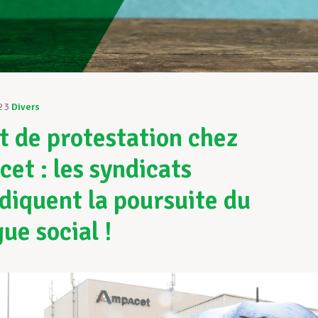
23
Divers
t de protestation chez
et : les syndicats
diquent la poursuite du
ue social !