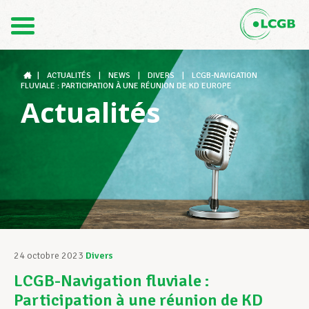
Contact
FR
DE
|
ACTUALITÉS
|
NEWS
|
DIVERS
|
LCGB-NAVIGATION
FLUVIALE : PARTICIPATION À UNE RÉUNION DE KD EUROPE
Actualités
Le LCGB
Structures syndicales
Assistance au Travail
24 octobre 2023
Divers
LCGB-Navigation fluviale :
Vos droits
Participation à une réunion de KD