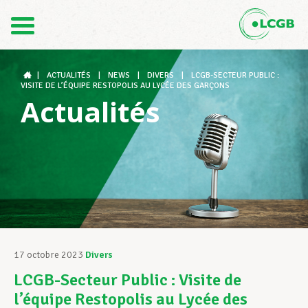
Contact
FR
DE
|
ACTUALITÉS
|
NEWS
|
DIVERS
|
LCGB-SECTEUR PUBLIC :
VISITE DE L’ÉQUIPE RESTOPOLIS AU LYCÉE DES GARÇONS
Actualités
Le LCGB
Structures syndicales
Assistance au Travail
17 octobre 2023
Divers
LCGB-Secteur Public : Visite de
Vos droits
l’équipe Restopolis au Lycée des