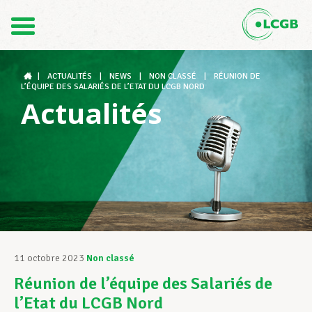
Contact
FR
DE
|
ACTUALITÉS
|
NEWS
|
NON CLASSÉ
|
RÉUNION DE
L’ÉQUIPE DES SALARIÉS DE L’ETAT DU LCGB NORD
Actualités
Le LCGB
Structures syndicales
Assistance au Travail
11 octobre 2023
Non classé
Réunion de l’équipe des Salariés de
Vos droits
l’Etat du LCGB Nord