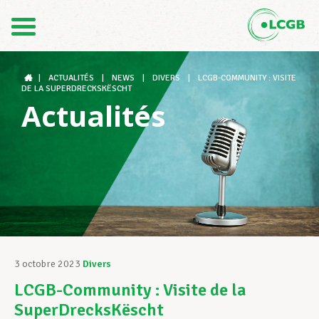
Contact
FR
DE
|
ACTUALITÉS
|
NEWS
|
DIVERS
|
LCGB-COMMUNITY : VISITE
DE LA SUPERDRECKSKËSCHT
Actualités
Le LCGB
Structures syndicales
Assistance au Travail
3 octobre 2023
Divers
LCGB-Community : Visite de la
Vos droits
SuperDrecksKëscht