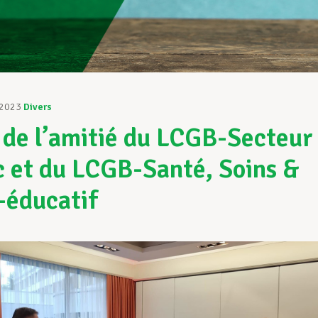
 2023
Divers
 de l’amitié du LCGB-Secteur
c et du LCGB-Santé, Soins &
-éducatif