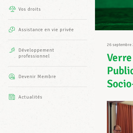
Vos droits
Prestations complémentaires
Charte
Photos
Assistance en vie privée
Harmonie Mutuelle
Bureaux INFO-CENTER
26 septembre
Vidéos
Développement
Verre
professionnel
Assurance AXA
L’équipe LCGB
Publi
Devenir Membre
Socio
Actualités