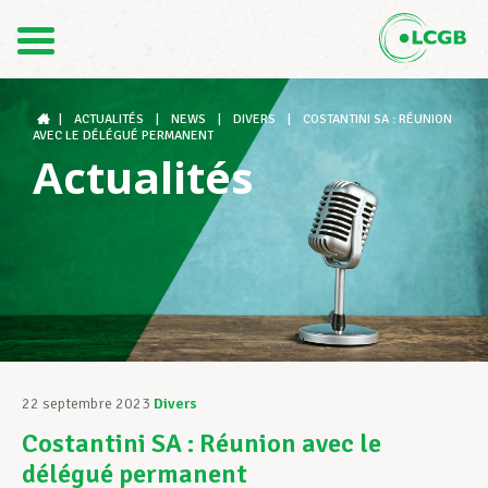
Contact
FR
DE
|
ACTUALITÉS
|
NEWS
|
DIVERS
|
COSTANTINI SA : RÉUNION
AVEC LE DÉLÉGUÉ PERMANENT
Actualités
Le LCGB
Structures syndicales
Assistance au Travail
22 septembre 2023
Divers
Costantini SA : Réunion avec le
Vos droits
délégué permanent