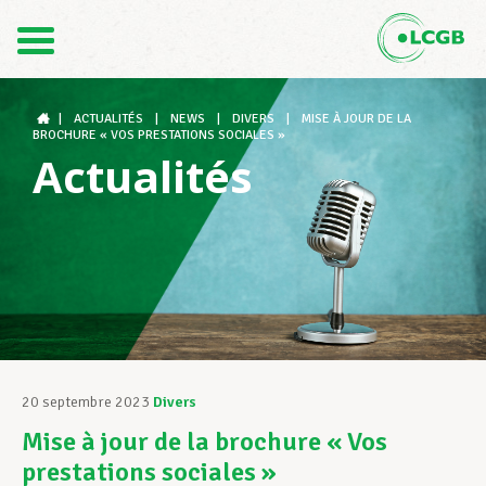
Contact
FR
DE
|
ACTUALITÉS
|
NEWS
|
DIVERS
|
MISE À JOUR DE LA
BROCHURE « VOS PRESTATIONS SOCIALES »
Actualités
Le LCGB
Structures syndicales
Assistance au Travail
20 septembre 2023
Divers
Mise à jour de la brochure « Vos
Vos droits
prestations sociales »