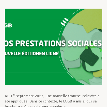
Assistance en vie privée
Développement professionnel
Devenir Membre
Actualités
er
Au 1
septembre 2023, une nouvelle tranche indiciaire a
été appliquée. Dans ce contexte, le LCGB a mis à jour sa
brochure « Vos prestations sociales ».