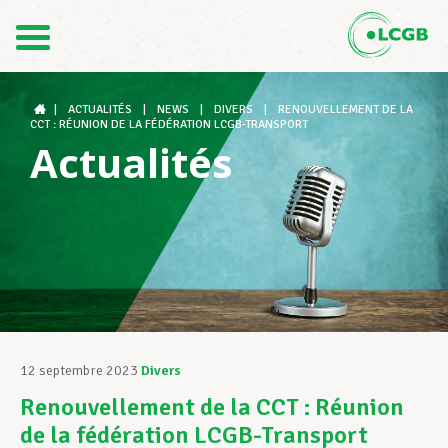
Contact
FR
DE
|
ACTUALITÉS
|
NEWS
|
DIVERS
|
RENOUVELLEMENT DE LA
CCT : RÉUNION DE LA FÉDÉRATION LCGB-TRANSPORT
Actualités
Le LCGB
Structures syndicales
Assistance au Travail
12 septembre 2023
Divers
Renouvellement de la CCT : Réunion
Vos droits
de la fédération LCGB-Transport