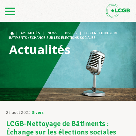
Contact
FR
DE
|
ACTUALITÉS
|
NEWS
|
DIVERS
|
LCGB-NETTOYAGE DE
BÂTIMENTS : ÉCHANGE SUR LES ÉLECTIONS SOCIALES
Actualités
Le LCGB
Structures syndicales
Assistance au Travail
22 août 2023
Divers
LCGB-Nettoyage de Bâtiments :
Vos droits
Échange sur les élections sociales