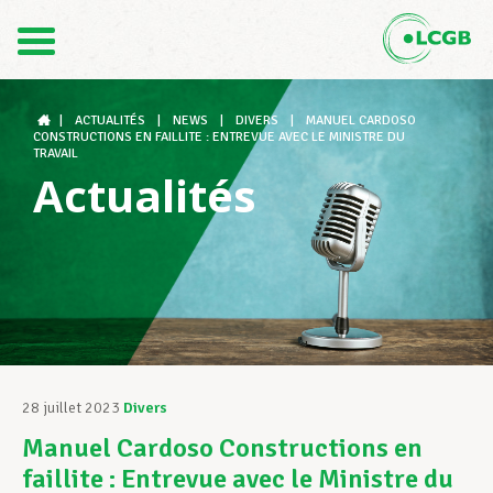
Contact
FR
DE
|
ACTUALITÉS
|
NEWS
|
DIVERS
|
MANUEL CARDOSO
CONSTRUCTIONS EN FAILLITE : ENTREVUE AVEC LE MINISTRE DU
TRAVAIL
Actualités
Le LCGB
Structures syndicales
Assistance au Travail
28 juillet 2023
Divers
Manuel Cardoso Constructions en
Vos droits
faillite : Entrevue avec le Ministre du