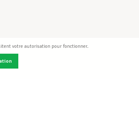
itent votre autorisation pour fonctionner.
ation
Publications
B
Je veux m'inscrire