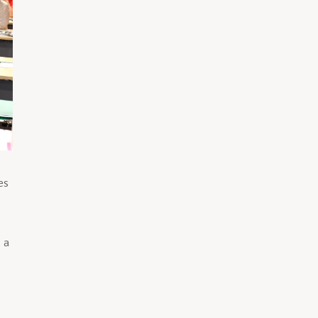
es
 a