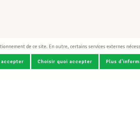
tionnement de ce site. En outre, certains services externes nécess
 accepter
Choisir quoi accepter
Plus d'inform
Photos
Vidéos
ez la newsletter Spotlight du LCG