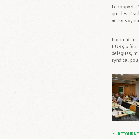
Le rapport d
que les résu
actions syndi
Pour clôture
DURY, a féli
délégués, mi
syndical pour
RETOURNER