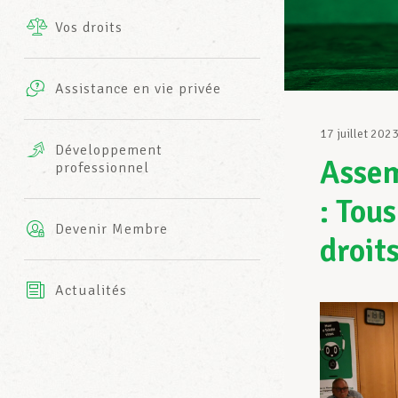
Vos droits
Prestations complémentaires
Charte
Photos
Assistance en vie privée
Harmonie Mutuelle
Bureaux INFO-CENTER
17 juillet 202
Vidéos
Développement
Assem
professionnel
Assurance AXA
L’équipe LCGB
: Tou
Devenir Membre
droits
Actualités