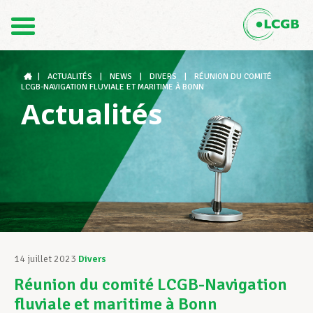
Contact
FR
DE
|
ACTUALITÉS
|
NEWS
|
DIVERS
|
RÉUNION DU COMITÉ
LCGB-NAVIGATION FLUVIALE ET MARITIME À BONN
Actualités
Le LCGB
Structures syndicales
Assistance au Travail
14 juillet 2023
Divers
Réunion du comité LCGB-Navigation
Vos droits
fluviale et maritime à Bonn