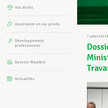
Vos droits
Prestations complémentaires
Charte
Photos
Assistance en vie privée
Harmonie Mutuelle
Bureaux INFO-CENTER
7 juillet 2023
Vidéos
Développement
Dossi
professionnel
Assurance AXA
L’équipe LCGB
Minis
Devenir Membre
Trava
Actualités