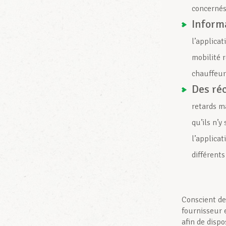
concernés
Informa
l’applica
mobilité 
chauffeur
Des ré
retards m
qu’ils n’y
l’applicat
différents
Conscient des
fournisseur 
afin de disp