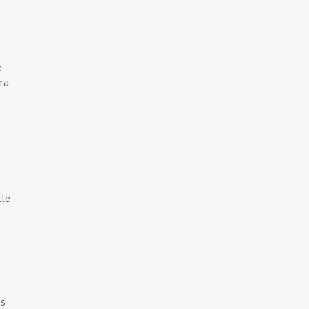
e
ra
lle
és