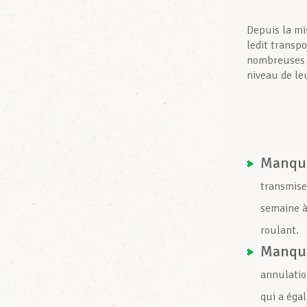
Depuis la mi
ledit transp
nombreuses c
niveau de leu
Manque 
transmise
semaine à
roulant.
Manque
annulatio
qui a éga