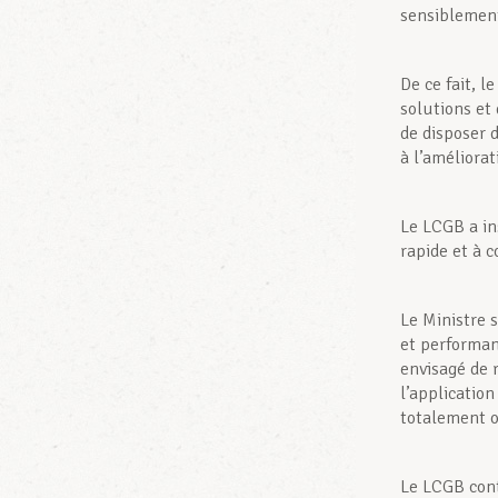
sensiblemen
De ce fait, l
solutions et
de disposer 
à l’améliorat
Le LCGB a in
rapide et à 
Le Ministre 
et performan
envisagé de 
l’applicatio
totalement o
Le LCGB conti