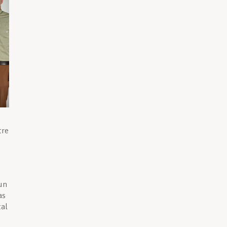
tre
’un
as
tal