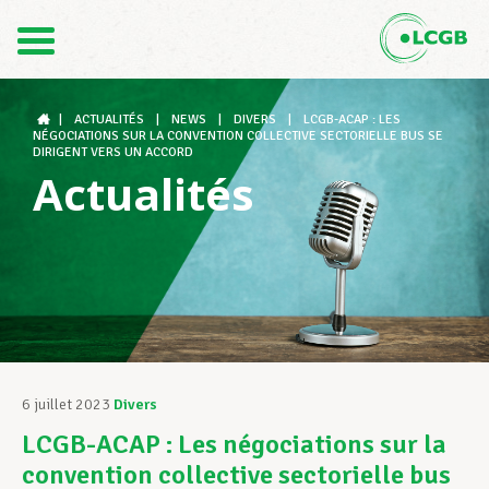
Contact
FR
DE
|
ACTUALITÉS
|
NEWS
|
DIVERS
|
LCGB-ACAP : LES
NÉGOCIATIONS SUR LA CONVENTION COLLECTIVE SECTORIELLE BUS SE
DIRIGENT VERS UN ACCORD
Actualités
Le LCGB
Structures syndicales
Assistance au Travail
6 juillet 2023
Divers
LCGB-ACAP : Les négociations sur la
Vos droits
convention collective sectorielle bus