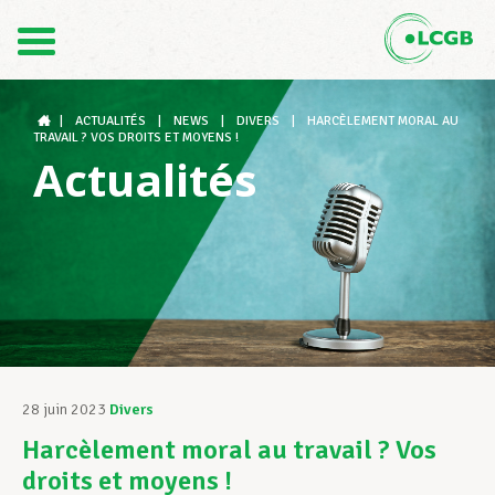
Contact
FR
DE
|
ACTUALITÉS
|
NEWS
|
DIVERS
|
HARCÈLEMENT MORAL AU
TRAVAIL ? VOS DROITS ET MOYENS !
Actualités
Le LCGB
Structures syndicales
Assistance au Travail
28 juin 2023
Divers
Harcèlement moral au travail ? Vos
Vos droits
droits et moyens !