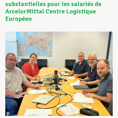
substantielles pour les salariés de
ArcelorMittal Centre Logistique
Assistance en vie privée
Européen
Développement professionnel
Devenir Membre
Actualités