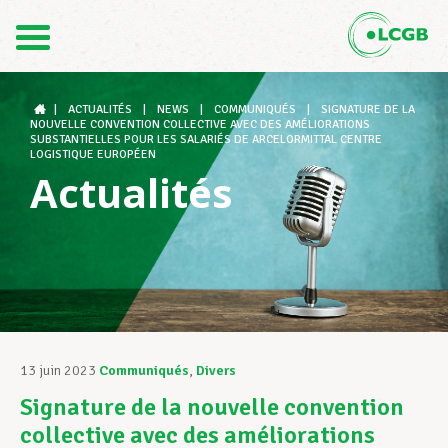
Contact
FR
DE
|
ACTUALITÉS
|
NEWS
|
COMMUNIQUÉS
|
SIGNATURE DE LA
NOUVELLE CONVENTION COLLECTIVE AVEC DES AMÉLIORATIONS
SUBSTANTIELLES POUR LES SALARIÉS DE ARCELORMITTAL CENTRE
LOGISTIQUE EUROPÉEN
Actualités
Le LCGB
Structures syndicales
Assistance au Travail
13 juin 2023
Communiqués
,
Divers
Signature de la nouvelle convention
Vos droits
collective avec des améliorations